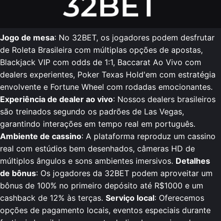
Jogo de mesa
: No 32BET, os jogadores podem desfrutar
de Roleta Brasileira com múltiplas opções de apostas,
Blackjack VIP com odds de 1:1, Baccarat Ao Vivo com
dealers experientes, Poker Texas Hold'em com estratégia
envolvente e Fortune Wheel com rodadas emocionantes.
Experiência de dealer ao vivo
: Nossos dealers brasileiros
são treinados segundo os padrões de Las Vegas,
garantindo interações em tempo real em português.
Ambiente de cassino
: A plataforma reproduz um cassino
real com estúdios bem desenhados, câmeras HD de
múltiplos ângulos e sons ambientes imersivos.
Detalhes
de bônus
: Os jogadores da 32BET podem aproveitar um
bônus de 100% no primeiro depósito até R$1000 e um
cashback de 12% às terças.
Serviço local
: Oferecemos
opções de pagamento locais, eventos especiais durante