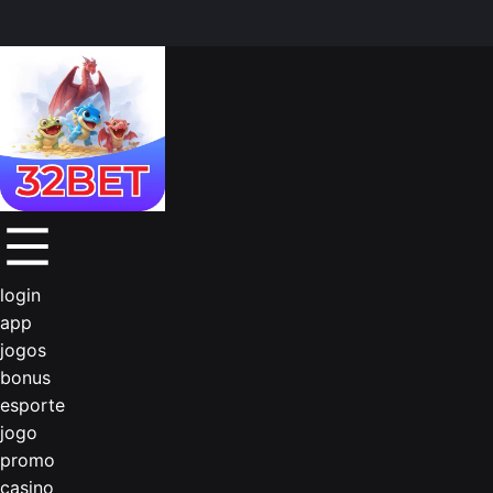
login
app
jogos
bonus
esporte
jogo
promo
casino