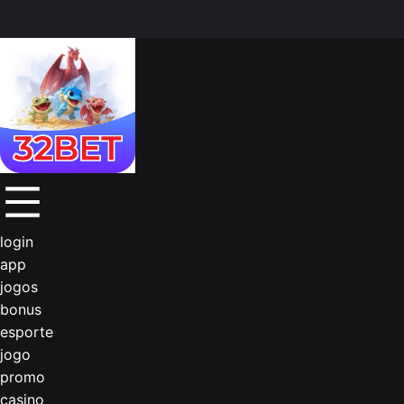
login
app
jogos
bonus
esporte
jogo
promo
casino