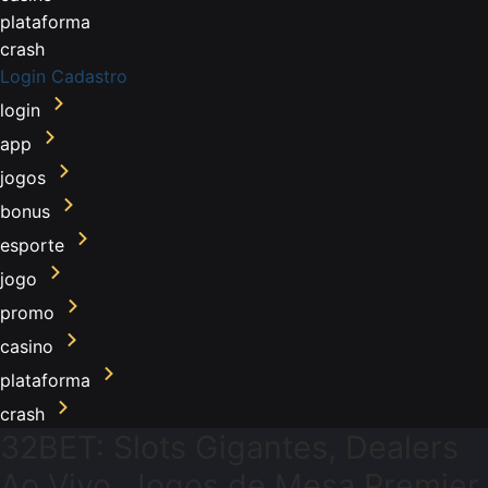
plataforma
crash
Login
Cadastro
login
app
jogos
bonus
esporte
jogo
promo
casino
plataforma
crash
32BET: Slots Gigantes, Dealers
Ao Vivo, Jogos de Mesa Premier